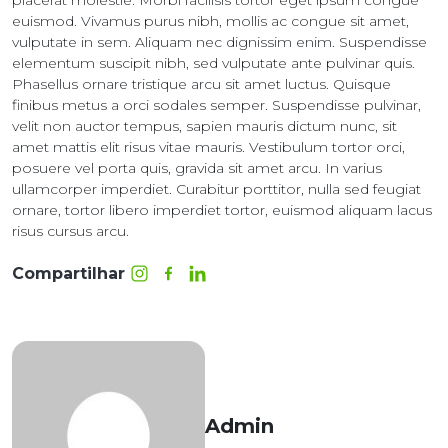
placerat molestie. Morbi facilisis tortor eget ipsum congue
euismod. Vivamus purus nibh, mollis ac congue sit amet,
vulputate in sem. Aliquam nec dignissim enim. Suspendisse
elementum suscipit nibh, sed vulputate ante pulvinar quis.
Phasellus ornare tristique arcu sit amet luctus. Quisque
finibus metus a orci sodales semper. Suspendisse pulvinar,
velit non auctor tempus, sapien mauris dictum nunc, sit
amet mattis elit risus vitae mauris. Vestibulum tortor orci,
posuere vel porta quis, gravida sit amet arcu. In varius
ullamcorper imperdiet. Curabitur porttitor, nulla sed feugiat
ornare, tortor libero imperdiet tortor, euismod aliquam lacus
risus cursus arcu.
Compartilhar
Admin