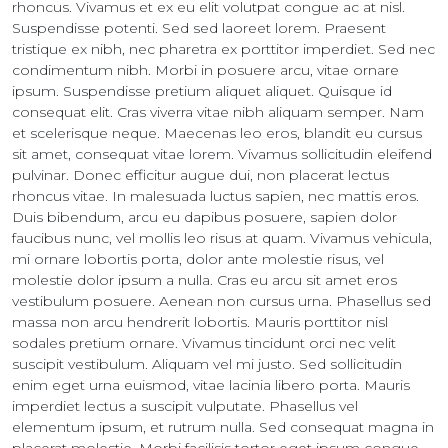
rhoncus. Vivamus et ex eu elit volutpat congue ac at nisl.
Suspendisse potenti. Sed sed laoreet lorem. Praesent
tristique ex nibh, nec pharetra ex porttitor imperdiet. Sed nec
condimentum nibh. Morbi in posuere arcu, vitae ornare
ipsum. Suspendisse pretium aliquet aliquet. Quisque id
consequat elit. Cras viverra vitae nibh aliquam semper. Nam
et scelerisque neque. Maecenas leo eros, blandit eu cursus
sit amet, consequat vitae lorem. Vivamus sollicitudin eleifend
pulvinar. Donec efficitur augue dui, non placerat lectus
rhoncus vitae. In malesuada luctus sapien, nec mattis eros.
Duis bibendum, arcu eu dapibus posuere, sapien dolor
faucibus nunc, vel mollis leo risus at quam. Vivamus vehicula,
mi ornare lobortis porta, dolor ante molestie risus, vel
molestie dolor ipsum a nulla. Cras eu arcu sit amet eros
vestibulum posuere. Aenean non cursus urna. Phasellus sed
massa non arcu hendrerit lobortis. Mauris porttitor nisl
sodales pretium ornare. Vivamus tincidunt orci nec velit
suscipit vestibulum. Aliquam vel mi justo. Sed sollicitudin
enim eget urna euismod, vitae lacinia libero porta. Mauris
imperdiet lectus a suscipit vulputate. Phasellus vel
elementum ipsum, et rutrum nulla. Sed consequat magna in